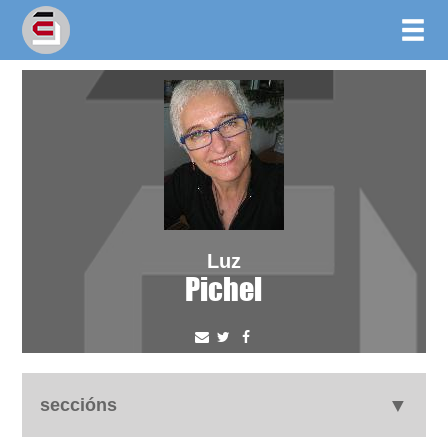
Luz
Pichel
seccións