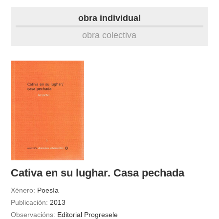
biografía
obra individual
obra
obra colectiva
fototeca
videoteca
outros docs
Cativa en su lughar. Casa pechada
Xénero:
Poesía
Publicación:
2013
Observacións:
Editorial Progresele