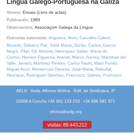
Língua Galego-Portuguesa na Galiza
Xénero:
Ensaio (Livro de actas)
Publicación:
1989
Observacións:
Associaçom Galega da Língua
Outros/as autores/as:
Angueira, Anxo
;
Carvalho Calero,
Ricardo
;
Dobarro Paz, Xosé María
;
Durão, Carlos
;
García
Negro, Pilar
;
Gil, António
;
Henríquez Salido, María do
Carmo
;
Herrero Figueroa, Araceli
;
Marco, Aurora
;
Marinhas del
Valle, Jenaro
;
Martínez Pereiro, Carlos Paulo
;
Mato Fondo,
Miguel Anxo
;
Monterroso Devesa, José-Maria
;
Rabuñal,
Henrique
;
Rodríguez Sánchez, Francisco
;
Salinas, Francisco
AELG : Avda. Alfonso Molina - Edif. de Sindicatos, 8º
15008 A Coruña +34 981 133 233
+34 696 581 971
oficina@aelg.org
visitas: 89.443.212