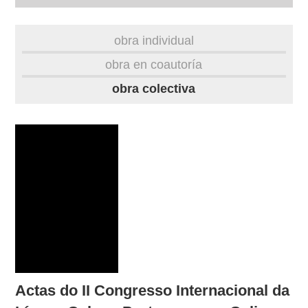
biografía
obra individual
obra
obra en coautoría
obra colectiva
fototeca
videoteca
outros docs
Actas do II Congresso Internacional da