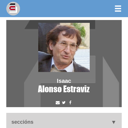
Isaac
Alonso Estraviz
seccións