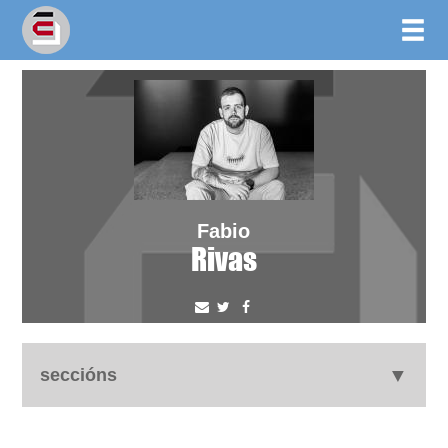
Fabio
Rivas
seccións
biografía