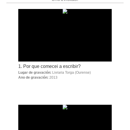
obra
fototeca
videoteca
outros docs
1. Por que comecei a escribir?
Lugar de gravación:
Livraria Torga
(Ourense)
Ano de gravación:
2013