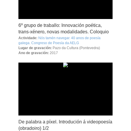
6º grupo de traballo: Innovación poética,
trans-xénero, novas modalidades. Coloquio
Actividade:
Nós tamén navegar. 40 anos de poesía
galega. Congreso de Poesía da AELG
Lugar de gravación:
Pazo da Cultura (Pontevedra)
Ano de gravación:
2017
De palabra a píxel. Introdución á videopoesía
(obradoiro) 1/2