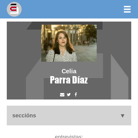
Celia
Parra Díaz
seccións
autobiografía
entrevistas: