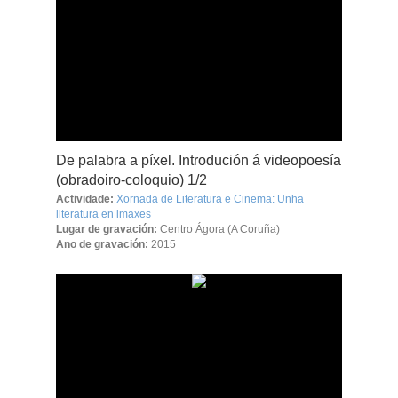
De palabra a píxel. Introdución á videopoesía
(obradoiro-coloquio) 1/2
Actividade:
Xornada de Literatura e Cinema: Unha
literatura en imaxes
Lugar de gravación:
Centro Ágora (A Coruña)
Ano de gravación:
2015