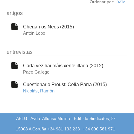
Ordenar por:
DATA
obra
artigos
fototeca
Chegan os Neos (2015)
Antón Lopo
videoteca
entrevistas
outros docs
Cada vez hai máis xente illada (2012)
Paco Gallego
Cuestionario Proust: Celia Parra (2015)
Nicolás, Ramón
AELG : Avda. Alfonso Molina - Edif. de Sindicatos, 8º
15008 A Coruña +34 981 133 233
+34 696 581 971