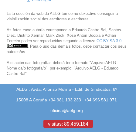
Esta sección da web da AELG ten como obxectivo conseguir a
visibilización social dos escritores e escritoras.
As fotos cuxa autoría corresponde a Eduardo Castro Bal, Santos-
Díez, Distrito Xermar, Mark Zlick, Xosé Antón Bocixa e Adrián
Ferreiro poden ser reproducidas segundo a licenza
CC-BY-SA 3.0
. Para o uso das demais fotos, debe contactar cos seus
autores/as.
A citación das fotografías deberá ter o formato "Arquivo AELG -
Nome da/o fotógrafa/o", por exemplo: "Arquivo AELG - Eduardo
Castro Bal".
AELG : Avda. Alfonso Molina - Edif. de Sindicatos, 8º
15008 A Coruña +34 981 133 233
+34 696 581 971
oficina@aelg.org
visitas: 89.459.184