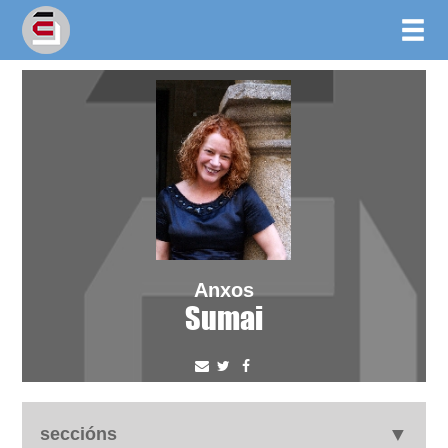
Anxos
Sumai
seccións