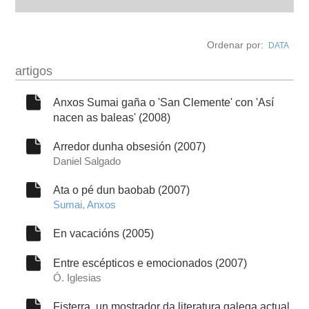
biografía
Ordenar por:
DATA
obra
artigos
fototeca
Anxos Sumai gaña o 'San Clemente' con 'Así
nacen as baleas' (2008)
videoteca
Arredor dunha obsesión (2007)
Daniel Salgado
outros docs
Ata o pé dun baobab (2007)
Sumai, Anxos
En vacacións (2005)
Entre escépticos e emocionados (2007)
Ó. Iglesias
Fisterra, un mostrador da literatura galega actual