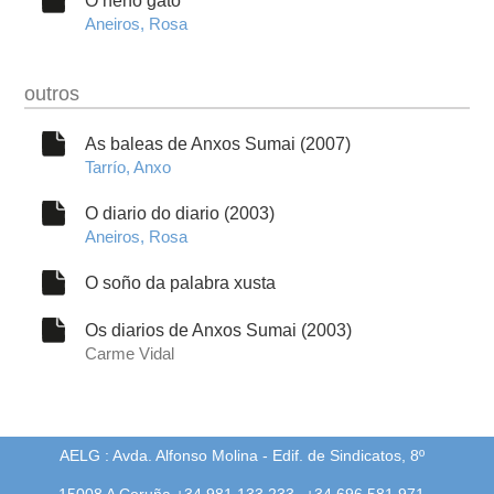
Aneiros, Rosa
outros
As baleas de Anxos Sumai (2007)
Tarrío, Anxo
O diario do diario (2003)
Aneiros, Rosa
O soño da palabra xusta
Os diarios de Anxos Sumai (2003)
Carme Vidal
AELG : Avda. Alfonso Molina - Edif. de Sindicatos, 8º
15008 A Coruña +34 981 133 233
+34 696 581 971