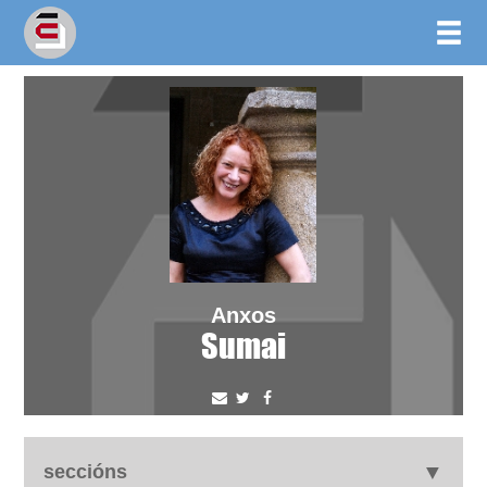
Anxos
Sumai
seccións