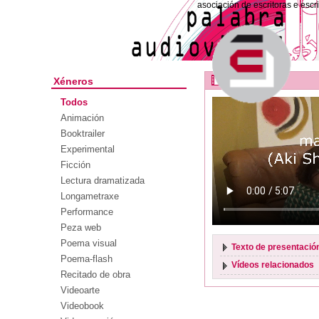
asociación de escritoras e escr
Maimai
Xéneros
Todos
Animación
Booktrailer
Experimental
Ficción
Lectura dramatizada
Longametraxe
Performance
Peza web
Poema visual
Texto de presentació
Poema-flash
Vídeos relacionados
Recitado de obra
Videoarte
Videobook