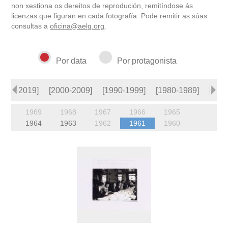
non xestiona os dereitos de reprodución, remitíndose ás
licenzas que figuran en cada fotografía. Pode remitir as súas
consultas a
oficina@aelg.org
.
Por data
Por protagonista
2010-2019]
[2000-2009]
[1990-1999]
[1980-1989]
[197
1969
1968
1967
1966
1965
1964
1963
1962
1961
1960