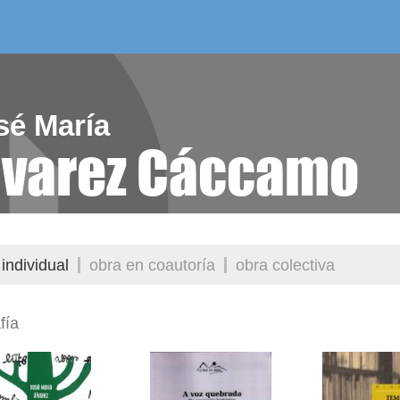
/as do mes
aelg editora
videoteca
sé María
lvarez Cáccamo
individual
obra en coautoría
obra colectiva
fía