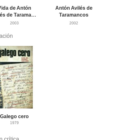
Vida de Antón
Antón Avilés de
Avilés de Taramancos
Taramancos
2003
2002
gación
Galego
cero
1979
n crítica