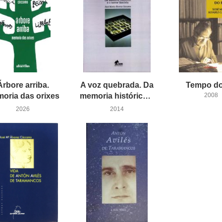
Árbore arriba.
A voz quebrada. Da
Tempo
d
oria das orixes
memoria histórica e o terror fascista
2008
2026
2014