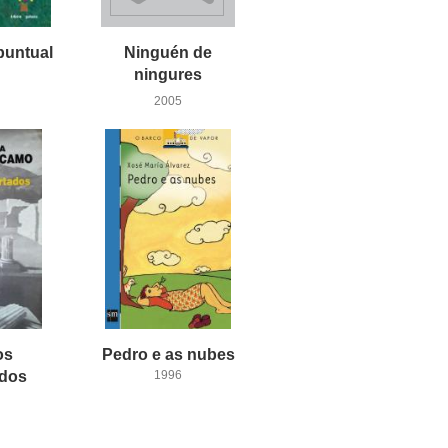
puntual
Ninguén de
ningures
2005
os
Pedro
e
as
nubes
ados
1996