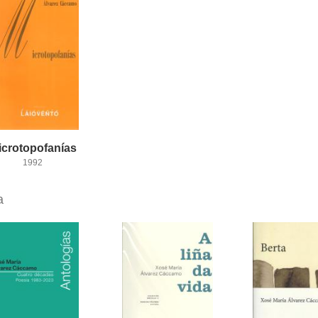
icrotopofanías
1992
a