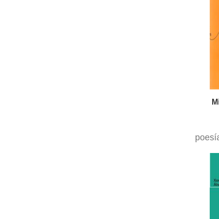
M
poesí