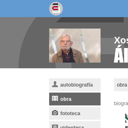
socios/as
escritores
Xo
Á
autobiografía
obra 
obra
biogra
fototeca
videoteca