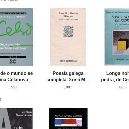
de o mundo se
Poesía galega
Longa noi
chama Celanova, de Celso Emilio Ferreiro
completa. Xosé María Álvarez Blázquez
1991
1987
1985
o