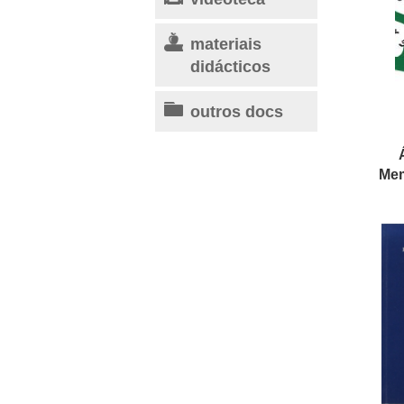
materiais
didácticos
outros docs
Mem