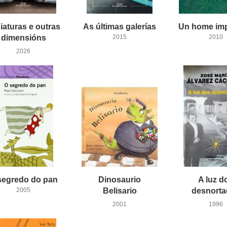
iaturas e outras
As
últimas
galerías
Un
home
im
dimensións
2015
2010
2026
segredo
do
pan
Dinosaurio
A luz d
2005
Belisario
desnort
2001
1996