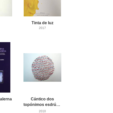
Tinta
de
luz
2017
alerna
Cántico dos
topónimos esdrúxulos
2010