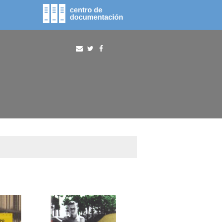
fototeca
procura