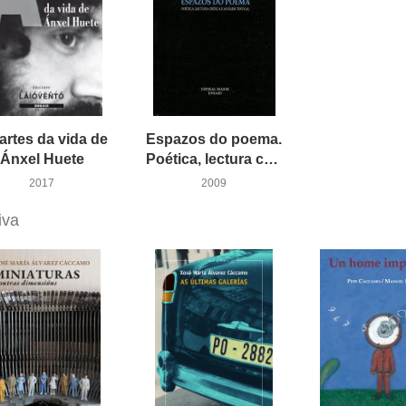
artes da vida de
Espazos do poema.
Ánxel Huete
Poética, lectura crítica e análise textual
2017
2009
iva