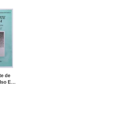
te de
pedra, de Celso Emilio Ferreiro