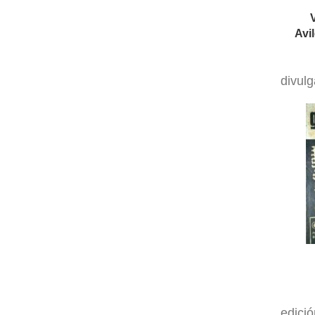
divul
edició