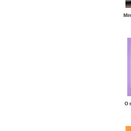
Min
O