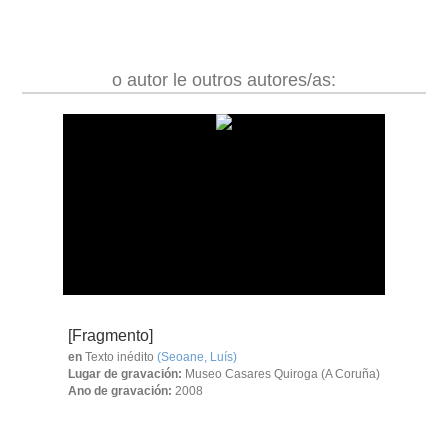
o autor le outros autores/as:
[Fragmento]
en
Texto inédito
(Seoane, Luís)
Lugar de gravación:
Museo Casares Quiroga (A Coruña)
Ano de gravación:
2008