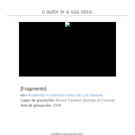
o autor le a súa obra:
[Fragmento]
en
A Academia no discurso exílico de Luís Seoane
Lugar de gravación:
Museo Casares Quiroga (A Coruña)
Ano de gravación:
2008
videopoemas: