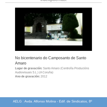
No bicentenario do Camposanto de Santo
Amaro
Lugar de gravación:
Santo Amaro (Centroña Producións
Audiovisuais S.L.) (A Coruña)
Ano de gravación:
2012
AELG : Avda. Alfonso Molina - Edif. de Sindicatos, 8º