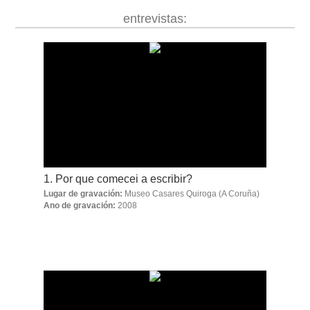
biografía
entrevistas:
obra
fototeca
videoteca
outros docs
1. Por que comecei a escribir?
Lugar de gravación:
Museo Casares Quiroga
(A Coruña)
Ano de gravación:
2008