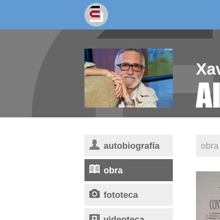
socios/as
escritores
Xav
A
autobiografía
obra 
obra
fototeca
videoteca