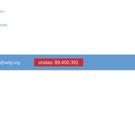
es,
ivas,
visitas: 89.400.391
a@aelg.org