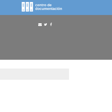
fototeca
procura