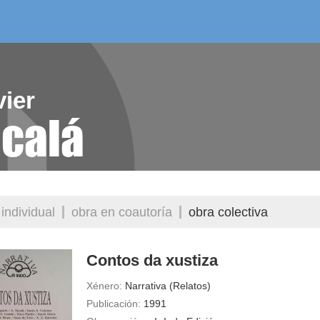
/as do mes
aelg editora
videoteca
ier
lcalá
individual
obra en coautoría
obra colectiva
Contos da xustiza
Xénero:
Narrativa (Relatos)
Publicación:
1991