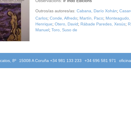
Observacións:
Ir Indo Edicións
Outros/as autores/as:
Cabana, Darío Xohán
;
Casar
Carlos
;
Conde, Alfredo
;
Martín, Paco
;
Monteagudo,
Henrique
;
Otero, David
;
Rábade Paredes, Xesús
;
R
Manuel
;
Toro, Suso de
catos, 8º
15008 A Coruña +34 981 133 233
+34 696 581 971
oficin