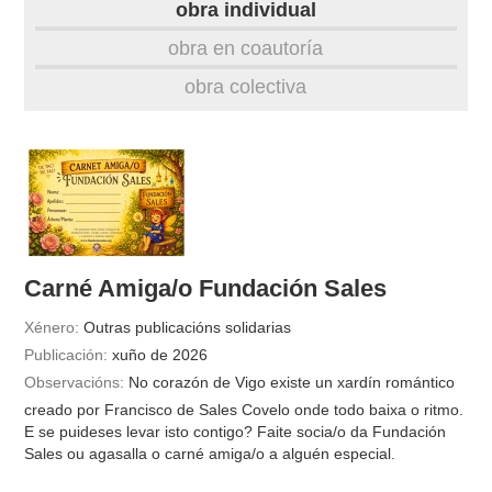
obra individual
obra
obra en coautoría
obra colectiva
fototeca
videoteca
outros docs
Carné Amiga/o Fundación Sales
Xénero:
Outras publicacións solidarias
Publicación:
xuño de 2026
Observacións:
No corazón de Vigo existe un xardín romántico
creado por Francisco de Sales Covelo onde todo baixa o ritmo.
E se puideses levar isto contigo? Faite socia/o da Fundación
Sales ou agasalla o carné amiga/o a alguén especial.