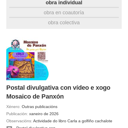
obra individual
obra
obra en coautoría
obra colectiva
fototeca
videoteca
outros docs
Postal divulgativa con vídeo e xogo
Mosaico de Panxón
Xénero:
Outras publicacións
Publicación:
xaneiro de 2026
Observacións:
Actividade do libro Carla a golfiño cachalote
Postal divulgativa con