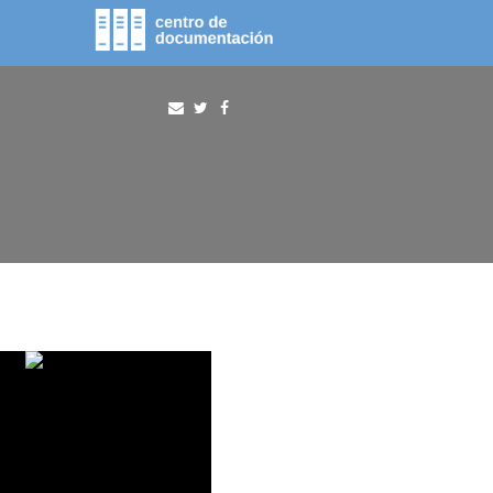
fototeca
procura