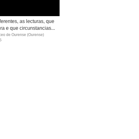
ferentes, as lecturas, que
ra e que circunstancias...
ceo de Ourense
(Ourense)
5