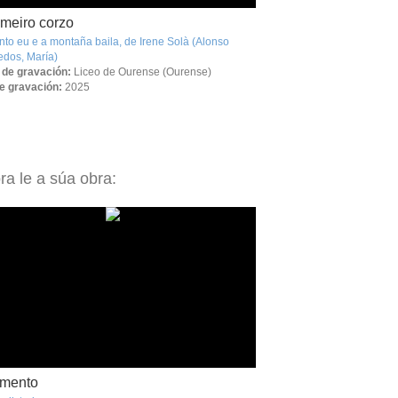
imeiro corzo
to eu e a montaña baila, de Irene Solà
(Alonso
edos, María)
 de gravación:
Liceo de Ourense (Ourense)
e gravación:
2025
ra le a súa obra:
gmento