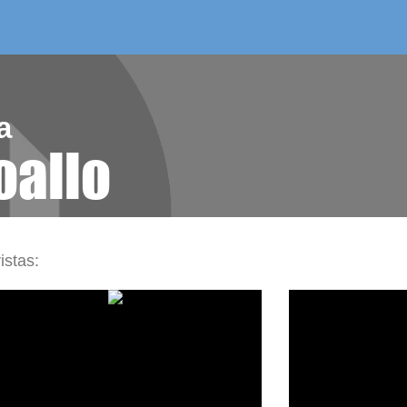
/as do mes
aelg editora
videoteca
a
oallo
istas: