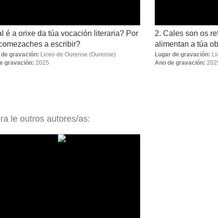
l é a orixe da túa vocación literaria? Por
2. Cales son os re
comezaches a escribir?
alimentan a túa ob
 de gravación:
Liceo de Ourense
(Ourense)
Lugar de gravación:
Li
e gravación:
2025
Ano de gravación:
202
ra le outros autores/as: