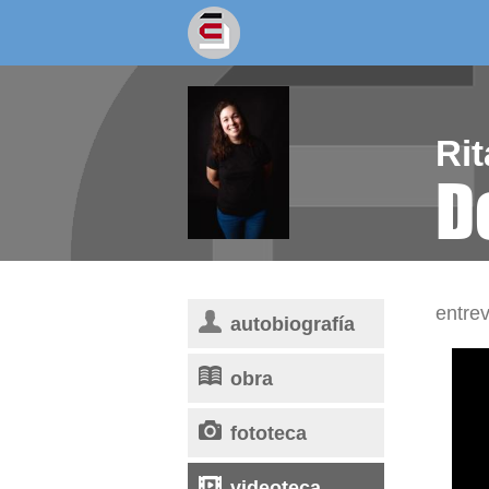
socios/as
escritores
Rit
D
entrev
autobiografía
obra
fototeca
videoteca