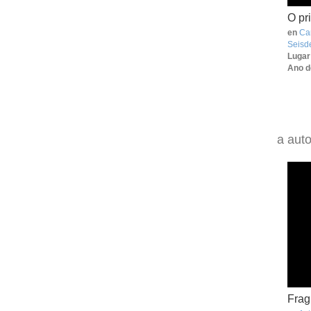
O pr
en
Can
Seisd
Lugar
Ano d
a auto
Fra