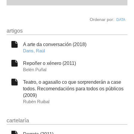
autobiografía
Ordenar por:
DATA
obra
artigos
fototeca
A arte da conversación (2018)
Dans, Raúl
outros docs
Repoñer o xénero (2011)
Belén Puñal
Teatro, o agasallo co que sorprenderán a case
todos. Recomendacións para todos os públicos
(2009)
Rubén Ruibal
cartelaría
Derrota (2011)