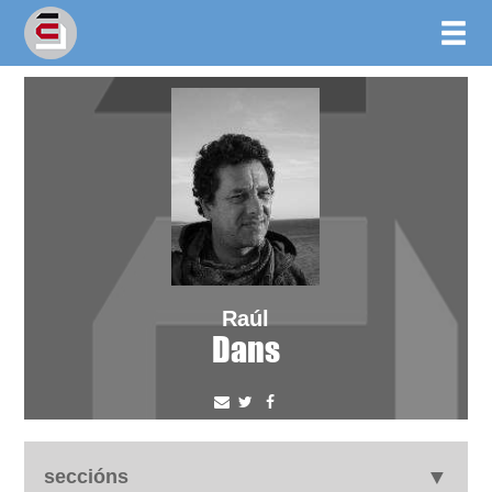
Raúl
Dans
seccións