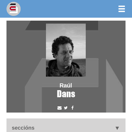
Raúl
Dans
seccións