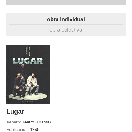
autobiografía
obra individual
obra
obra colectiva
fototeca
outros docs
Lugar
Xénero:
Teatro (Drama)
Publicación:
1995