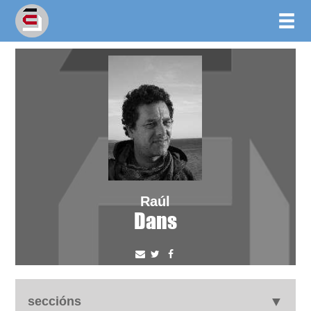
Raúl
Dans
seccións