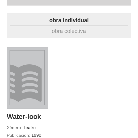
autobiografía
obra individual
obra
obra colectiva
fototeca
outros docs
Water-look
Xénero:
Teatro
Publicación:
1990