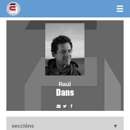
Raúl
Dans
seccións