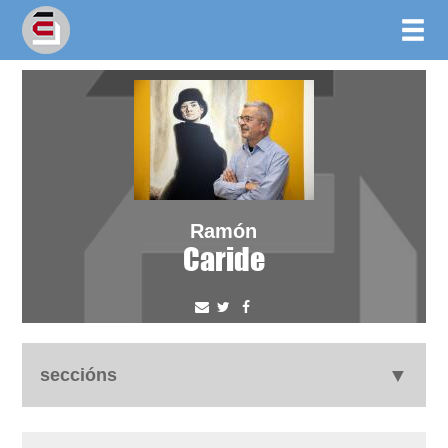
Ramón
Caride
seccións
autobiografía