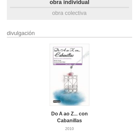
obra individual
obra
obra colectiva
fototeca
divulgación
videoteca
materiais didácticos
outros docs
Do A ao Z... con
Cabanillas
2010