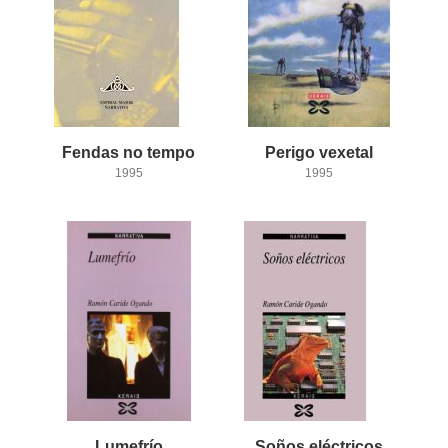
Fendas
no
tempo
Perigo
vexetal
1995
1995
Lumefrío
Soños
eléctricos