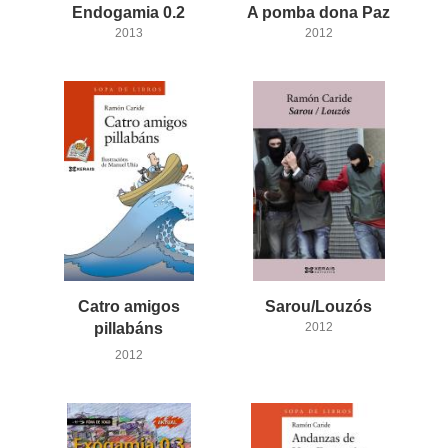
Endogamia
0.2
A
pomba
dona
Paz
2013
2012
Catro amigos
Sarou/Louzós
pillabáns
2012
2012