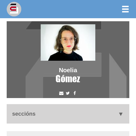
Noelia
Gómez
seccións
biografía