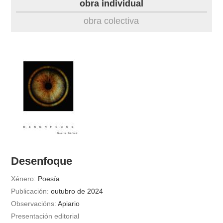
obra individual
obra
obra colectiva
fototeca
videoteca
outros docs
Desenfoque
Xénero:
Poesía
Publicación:
outubro de 2024
Observacións:
Apiario
Presentación editorial