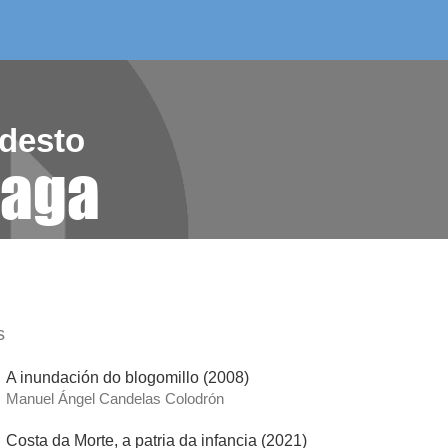
/as do mes
aelg editora
videoteca
desto
raga
s
A inundación do blogomillo (2008)
Manuel Ángel Candelas Colodrón
Costa da Morte, a patria da infancia (2021)