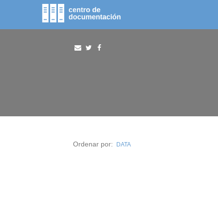
fototeca
procura
Ordenar por:
DATA