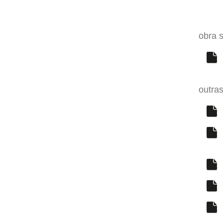
obra s
outra