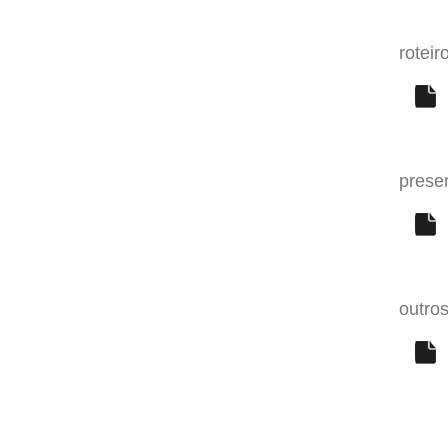
roteir
prese
outro