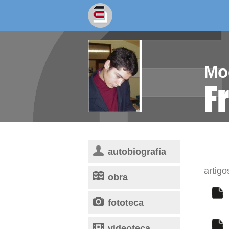
socios/as
escritores
Mo
F
autobiografía
artigo
obra
fototeca
videoteca