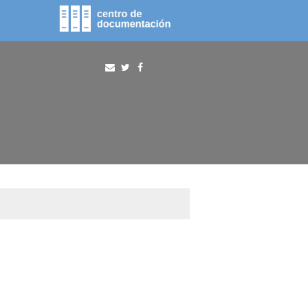
fototeca
procura