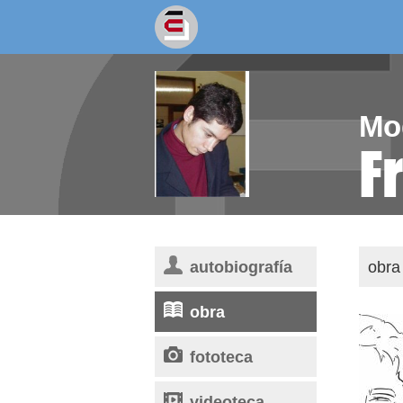
socios/as
escritores
Mo
F
autobiografía
obra 
obra
fototeca
videoteca