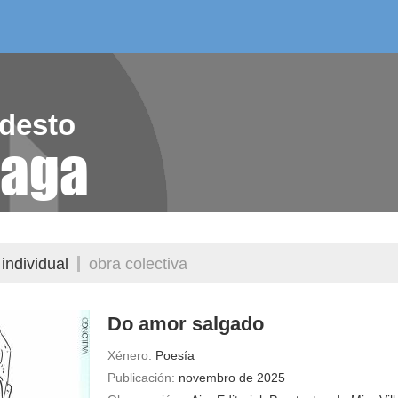
/as do mes
aelg editora
videoteca
desto
raga
individual
obra colectiva
Do amor salgado
Xénero:
Poesía
Publicación:
novembro de 2025