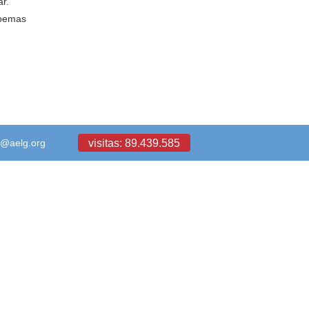
ar.
poemas
visitas: 89.439.585
a@aelg.org