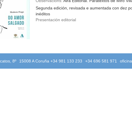
Observacións:
Aira Editorial. Paratextos de Miro Vill
Segunda edición, revisada e aumentada con dez 
inéditos
Presentación editorial
catos, 8º
15008 A Coruña +34 981 133 233
+34 696 581 971
oficin