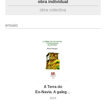
obra individual
obra
obra colectiva
fototeca
ensaio
A Terra do
Eo-Navia. A galeguidade en Asturias
2024