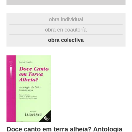
autobiografía
obra individual
obra
obra en coautoría
obra colectiva
fototeca
videoteca
outros docs
Doce canto em terra alheia? Antologia