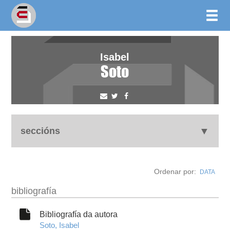
Isabel
Soto
seccións
biografía
Ordenar por:
DATA
obra
bibliografía
outros docs
Bibliografía da autora
Soto, Isabel