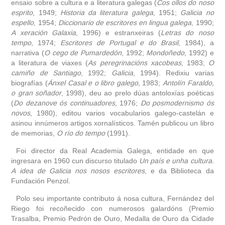
ensaio sobre a cultura e a literatura galegas (
Cos ollos do noso
esprito
, 1949;
Historia da literatura galega
, 1951;
Galicia no
espello
, 1954;
Diccionario de escritores en lingua galega
, 1990;
A xeración Galaxia
, 1996) e estranxeiras (
Letras do noso
tempo
, 1974;
Escritores de Portugal e do Brasil
, 1984), a
narrativa (
O cego de Pumardedón
, 1992;
Mondoñedo
, 1992) e
a literatura de viaxes (
As peregrinacións xacobeas
, 1983;
O
camiño de Santiago
, 1992;
Galicia
, 1994). Redixiu varias
biografías (
Ánxel Casal e o libro galego,
1983;
Antolín Faraldo,
o gran soñador
, 1998), deu ao prelo dúas antoloxías poéticas
(
Do dezanove ós continuadores
, 1976;
Do posmodernismo ós
novos
, 1980), editou varios vocabularios galego-castelán e
asinou innúmeros artigos xornalísticos. Tamén publicou un libro
de memorias,
O río do tempo
(1991).
Foi director da Real Academia Galega, entidade en que
ingresara en 1960 cun discurso titulado
Un país e unha cultura.
A idea de Galicia nos nosos escritores
, e da Biblioteca da
Fundación Penzol.
Polo seu importante contributo á nosa cultura, Fernández del
Riego foi recoñecido con numerosos galardóns (Premio
Trasalba, Premio Pedrón de Ouro, Medalla de Ouro da Cidade