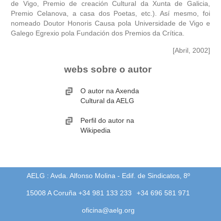
de Vigo, Premio de creación Cultural da Xunta de Galicia,
Premio Celanova, a casa dos Poetas, etc.). Así mesmo, foi
nomeado Doutor Honoris Causa pola Universidade de Vigo e
Galego Egrexio pola Fundación dos Premios da Crítica.
[Abril, 2002]
webs sobre o autor
O autor na Axenda
Cultural da AELG
Perfil do autor na
Wikipedia
AELG : Avda. Alfonso Molina - Edif. de Sindicatos, 8º
15008 A Coruña +34 981 133 233
+34 696 581 971
oficina@aelg.org