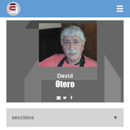
David
Otero
seccións