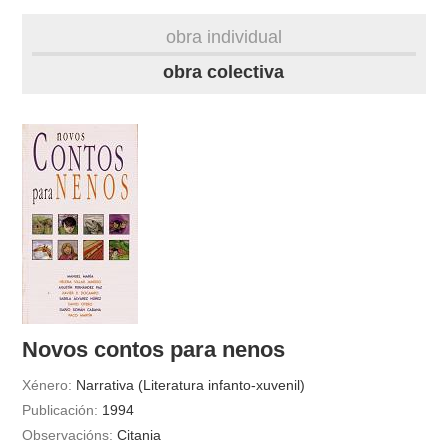
biografía
obra individual
obra
obra colectiva
fototeca
videoteca
materiais didácticos
outros docs
Novos contos para nenos
Xénero:
Narrativa (Literatura infanto-xuvenil)
Publicación:
1994
Observacións:
Citania