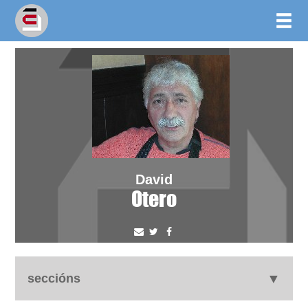
David
Otero
seccións