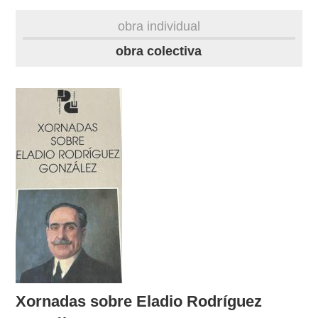
biografía
obra individual
obra
obra colectiva
fototeca
videoteca
materiais didácticos
outros docs
Xornadas sobre Eladio Rodríguez