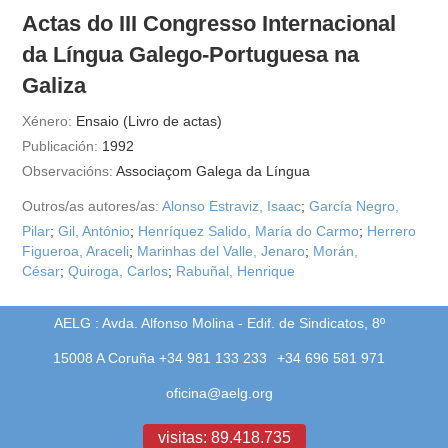
Actas do III Congresso Internacional
da Língua Galego-Portuguesa na
Galiza
Xénero:
Ensaio (Livro de actas)
Publicación:
1992
Observacións:
Associaçom Galega da Língua
Outros/as autores/as:
Alonso Estraviz, Isaac
;
García Negro,
Pilar
;
Gil, António
;
Henríquez Salido, María do Carmo
;
Herrero
Figueroa, Araceli
;
Marinhas del Valle, Jenaro
;
Morán,
César
;
Quiroga, Carlos
;
Rabuñal, Henrique
AELG : Avda. Alfonso Molina - Edif. de Sindicatos, 8º
15008 A Coruña +34 981 133 233
+34 696 581 971
oficina@aelg.org
visitas: 89.418.735