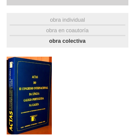
autobiografía
obra individual
obra
obra en coautoría
obra colectiva
fototeca
videoteca
outros docs