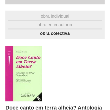
autobiografía
obra individual
obra
obra en coautoría
obra colectiva
fototeca
videoteca
outros docs
Doce canto em terra alheia? Antologia