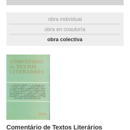
autobiografía
obra individual
obra
obra en coautoría
obra colectiva
fototeca
videoteca
outros docs
Comentário de Textos Literários