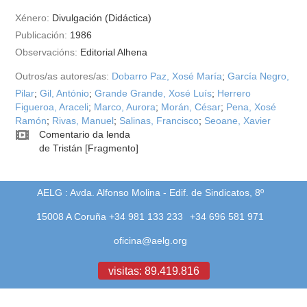
Xénero:
Divulgación (Didáctica)
Publicación:
1986
Observacións:
Editorial Alhena
Outros/as autores/as:
Dobarro Paz, Xosé María
;
García Negro,
Pilar
;
Gil, António
;
Grande Grande, Xosé Luís
;
Herrero
Figueroa, Araceli
;
Marco, Aurora
;
Morán, César
;
Pena, Xosé
Ramón
;
Rivas, Manuel
;
Salinas, Francisco
;
Seoane, Xavier
Comentario da lenda
de Tristán [Fragmento]
AELG : Avda. Alfonso Molina - Edif. de Sindicatos, 8º
15008 A Coruña +34 981 133 233
+34 696 581 971
oficina@aelg.org
visitas: 89.419.816