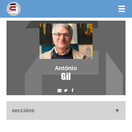
António
Gil
seccións
biografía