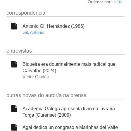
Ordenar por:
DATA
obra
correspondencia
fototeca
Antonio Gil Hernández (1986)
Gil, António
videoteca
entrevistas
outros docs
Biqueira era doutrinalmente mais radical que
Carvalho (2024)
Víctor Giadás
outras novas do autor/a na prensa
Academia Galega apresenta livro na Livraria
Torga (Ourense) (2009)
Agal dedica un congreso a Marinhas del Valle