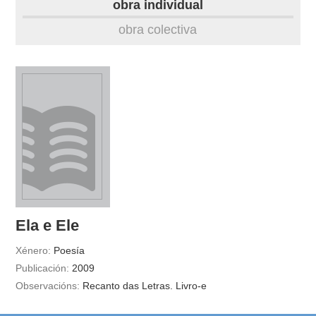
obra individual
obra
obra colectiva
fototeca
videoteca
outros docs
Ela e Ele
Xénero:
Poesía
Publicación:
2009
Observacións:
Recanto das Letras. Livro-e