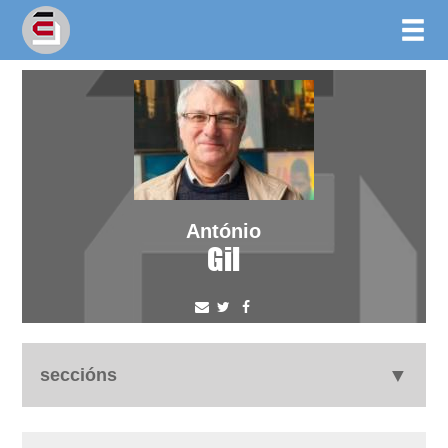
António
Gil
seccións
biografía