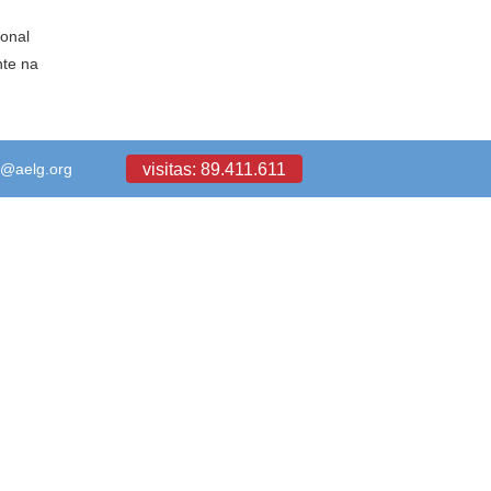
ional
nte na
visitas: 89.411.611
a@aelg.org