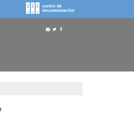
fototeca
procura
e