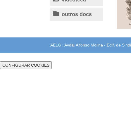
outros docs
AELG : Avda. Alfonso Molina - Edif. de Sindi
CONFIGURAR COOKIES