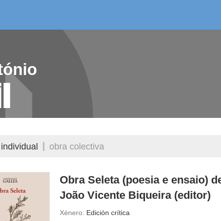
/as do mes
aelg editora
videoteca
tónio
l
individual
obra colectiva
Obra Seleta (poesia e ensaio) d
João Vicente Biqueira (editor)
Xénero:
Edición crítica