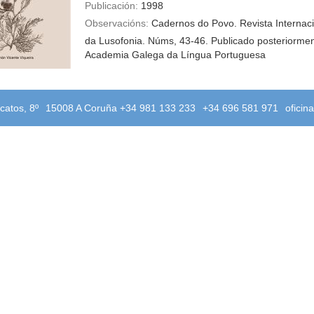
Publicación:
1998
Observacións:
Cadernos do Povo. Revista Internac
da Lusofonia. Núms, 43-46. Publicado posteriorme
Academia Galega da Língua Portuguesa
catos, 8º
15008 A Coruña +34 981 133 233
+34 696 581 971
oficin