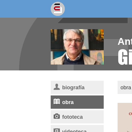
socios/as
escritores
An
Gi
biografía
obra 
obra
fototeca
videoteca