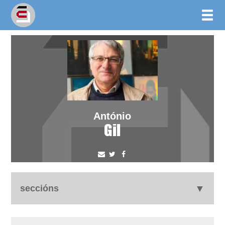
António
Gil
seccións
biografía