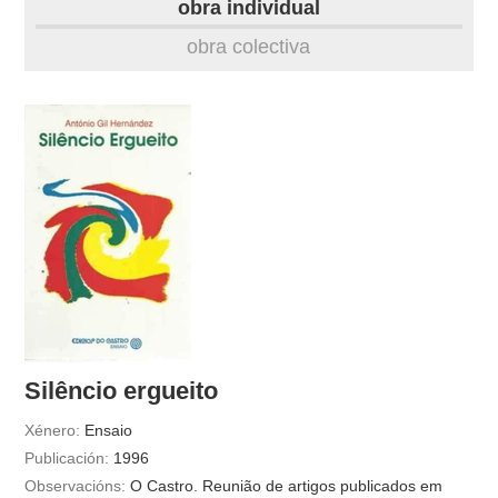
obra individual
obra
obra colectiva
fototeca
videoteca
outros docs
Silêncio ergueito
Xénero:
Ensaio
Publicación:
1996
Observacións:
O Castro. Reunião de artigos publicados em