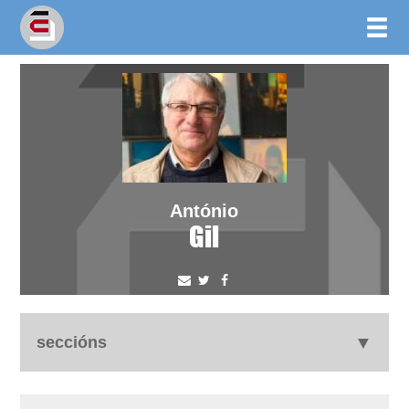
António
Gil
seccións
biografía