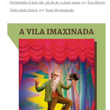
-
Pontevedra é boa vila, dá de ler a quen pasa
, por
Eva Mejuto
.
-
Todo canto fomos
, por
Xosé Monteagudo
.