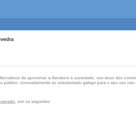
evedra
 alternativos de aproximar a literatura á sociedade, son dous dos come
o o público, nomeadamente ao estudantado galego para o seu uso nas 
gueiredo
, son os seguintes: