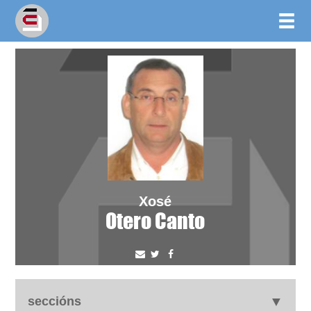
Xosé
Otero Canto
seccións