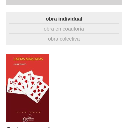
biografía
obra individual
obra
obra en coautoría
obra colectiva
fototeca
videoteca
outros docs