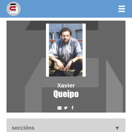
Xavier
Queipo
seccións