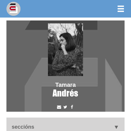
Tamara
Andrés
seccións