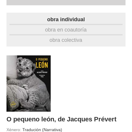
autobiografía
obra individual
obra
obra en coautoría
obra colectiva
fototeca
videoteca
outros docs
O pequeno león, de Jacques Prévert
Xénero:
Tradución (Narrativa)