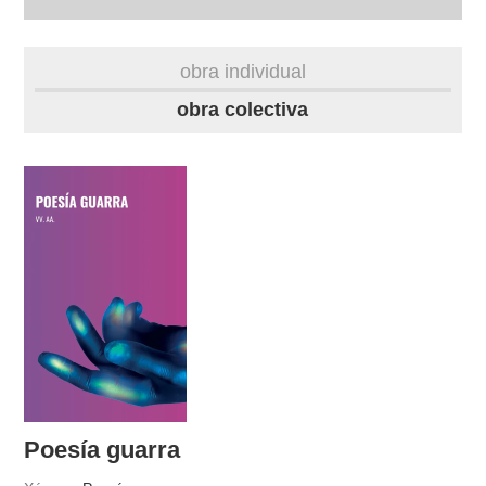
biografía
obra individual
obra
obra colectiva
fototeca
videoteca
outros docs
Poesía guarra