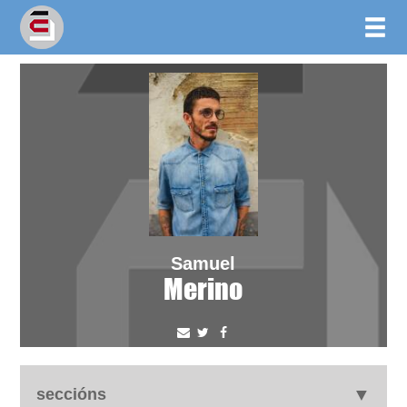
Samuel
Merino
seccións