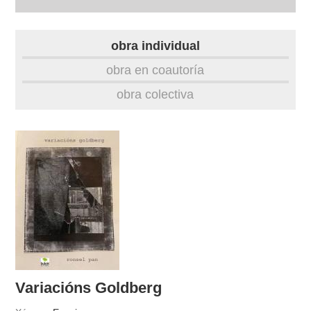
autobiografía
obra individual
obra
obra en coautoría
obra colectiva
fototeca
videoteca
outros docs
Variacións Goldberg