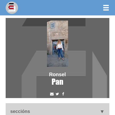
Ronsel
Pan
seccións