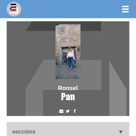
Ronsel
Pan
seccións