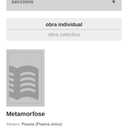
seccións
biografía
obra individual
obra
obra colectiva
fototeca
videoteca
materiais didácticos
outros docs
Metamorfose
Xénero:
Poesía (Poema único)