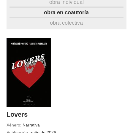
obra individual
obra
obra en coautoría
obra colectiva
fototeca
videoteca
outros docs
Lovers
Xénero:
Narrativa
Publicación:
xuño de 2026