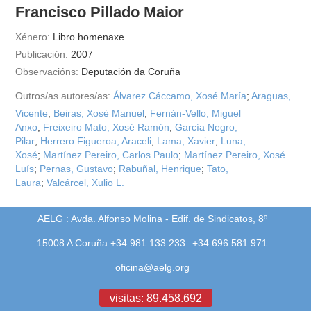
Francisco Pillado Maior
Xénero:
Libro homenaxe
Publicación:
2007
Observacións:
Deputación da Coruña
Outros/as autores/as:
Álvarez Cáccamo, Xosé María
;
Araguas,
Vicente
;
Beiras, Xosé Manuel
;
Fernán-Vello, Miguel
Anxo
;
Freixeiro Mato, Xosé Ramón
;
García Negro,
Pilar
;
Herrero Figueroa, Araceli
;
Lama, Xavier
;
Luna,
Xosé
;
Martínez Pereiro, Carlos Paulo
;
Martínez Pereiro, Xosé
Luís
;
Pernas, Gustavo
;
Rabuñal, Henrique
;
Tato,
Laura
;
Valcárcel, Xulio L.
AELG : Avda. Alfonso Molina - Edif. de Sindicatos, 8º
15008 A Coruña +34 981 133 233
+34 696 581 971
oficina@aelg.org
visitas: 89.458.692