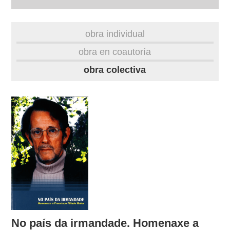
autobiografía
obra individual
obra
obra en coautoría
obra colectiva
fototeca
videoteca
outros docs
No país da irmandade. Homenaxe a