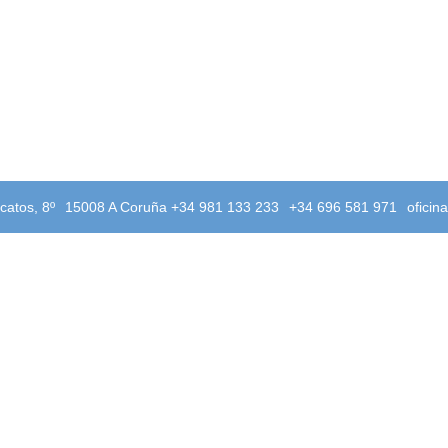
catos, 8º
15008 A Coruña +34 981 133 233
+34 696 581 971
oficin