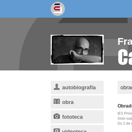
socios/as
escritores
Fr
C
autobiografía
obra
obra
Obrado
IES Prim
fototeca
Grao sup
Do 2 de 
videoteca