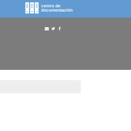
fototeca
procura