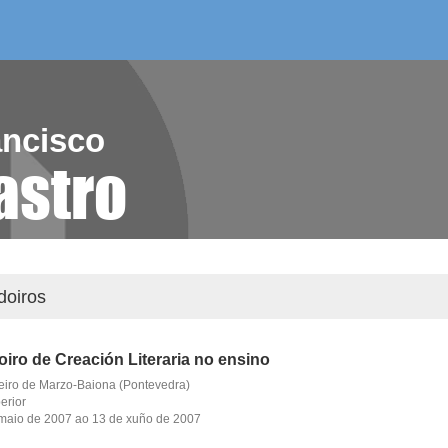
/as do mes
aelg editora
videoteca
ancisco
astro
doiros
iro de Creación Literaria no ensino
eiro de Marzo-Baiona (Pontevedra)
erior
maio de 2007 ao 13 de xuño de 2007