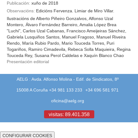
Publicación:
xuño de 2018
Observacións:
Edicións Fervenza. Limiar de Miro Villar.
Ilustracións de Alberto Piñeiro Gonzalvos, Alfonso Uzal
Montero, Álvaro Fernández Barreiro, Amalia López Brea
"Luchi", Carlos Uzal Cabanas, Francisco Ameijeiras Sánchez,
Gabriela Lusquiños Santos, Manuel Fragoso, Manuel Riveira
Rendo, María Rubio Pardo, Mario Touceda Torres, Puri
Togariños, Ramiro Cimadevila, Rebeca Solla Maquieira, Regina
Touceda Rey, Susana Perol Caldelas e Xaquín Blanco Chao
Presentación editorial
AELG : Avda. Alfonso Molina - Edif. de Sindicatos, 8º
15008 A Coruña +34 981 133 233
+34 696 581 971
oficina@aelg.org
visitas: 89.401.358
CONFIGURAR COOKIES