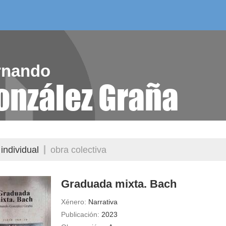
/as do mes
aelg editora
videoteca
rnando
onzález Graña
individual
obra colectiva
Graduada mixta. Bach
Xénero:
Narrativa
Publicación:
2023