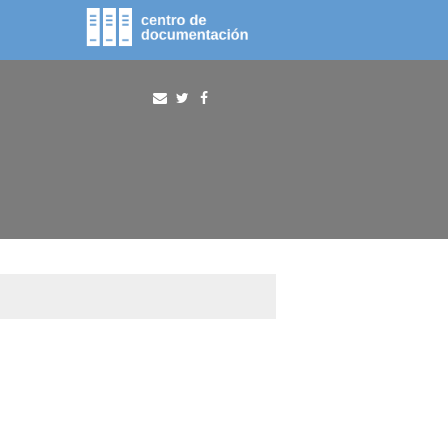
fototeca
procura