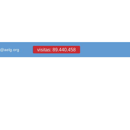
visitas: 89.440.458
a@aelg.org