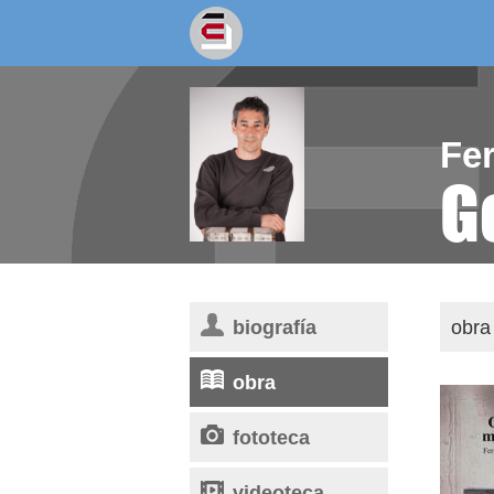
socios/as
escritores
Fe
G
biografía
obra 
obra
fototeca
videoteca