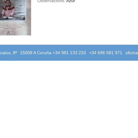
Observacións:
Azur
catos, 8º
15008 A Coruña +34 981 133 233
+34 696 581 971
oficin